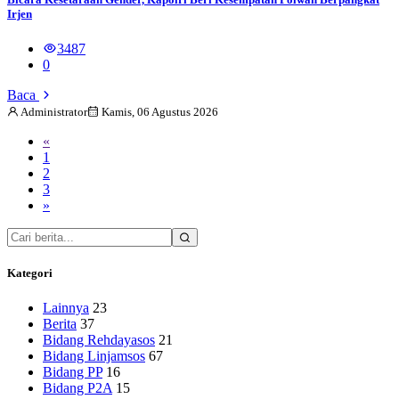
Irjen
3487
0
Baca
Administrator
Kamis, 06 Agustus 2026
«
1
2
3
»
Kategori
Lainnya
23
Berita
37
Bidang Rehdayasos
21
Bidang Linjamsos
67
Bidang PP
16
Bidang P2A
15