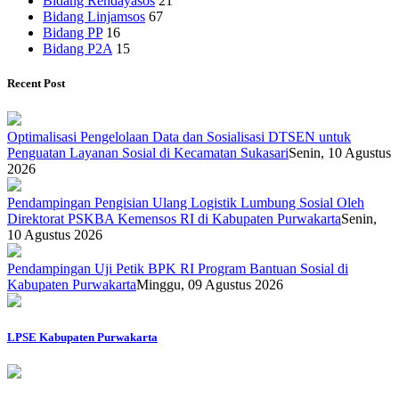
Bidang Rehdayasos
21
Bidang Linjamsos
67
Bidang PP
16
Bidang P2A
15
Recent Post
Optimalisasi Pengelolaan Data dan Sosialisasi DTSEN untuk
Penguatan Layanan Sosial di Kecamatan Sukasari
Senin, 10 Agustus
2026
Pendampingan Pengisian Ulang Logistik Lumbung Sosial Oleh
Direktorat PSKBA Kemensos RI di Kabupaten Purwakarta
Senin,
10 Agustus 2026
Pendampingan Uji Petik BPK RI Program Bantuan Sosial di
Kabupaten Purwakarta
Minggu, 09 Agustus 2026
LPSE Kabupaten Purwakarta