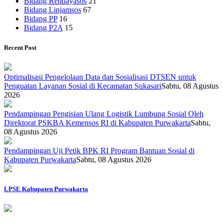
Bidang Rehdayasos
21
Bidang Linjamsos
67
Bidang PP
16
Bidang P2A
15
Recent Post
Optimalisasi Pengelolaan Data dan Sosialisasi DTSEN untuk
Penguatan Layanan Sosial di Kecamatan Sukasari
Sabtu, 08 Agustus
2026
Pendampingan Pengisian Ulang Logistik Lumbung Sosial Oleh
Direktorat PSKBA Kemensos RI di Kabupaten Purwakarta
Sabtu,
08 Agustus 2026
Pendampingan Uji Petik BPK RI Program Bantuan Sosial di
Kabupaten Purwakarta
Sabtu, 08 Agustus 2026
LPSE Kabupaten Purwakarta