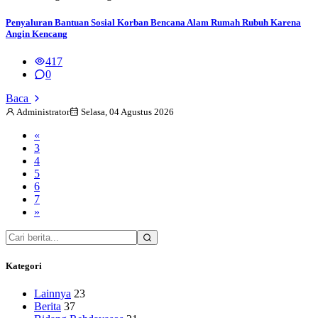
Penyaluran Bantuan Sosial Korban Bencana Alam Rumah Rubuh Karena
Angin Kencang
417
0
Baca
Administrator
Selasa, 04 Agustus 2026
«
3
4
5
6
7
»
Kategori
Lainnya
23
Berita
37