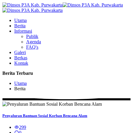
Utama
Berita
Informasi
Publik
Agenda
FAQ's
Galeri
Berkas
Kontak
Berita Terbaru
Utama
Berita
Penyaluran Bantuan Sosial Korban Bencana Alam
299
0