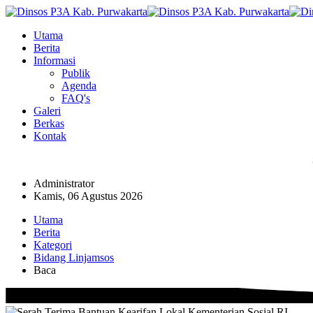
Utama
Berita
Informasi
Publik
Agenda
FAQ's
Galeri
Berkas
Kontak
Administrator
Kamis, 06 Agustus 2026
Utama
Berita
Kategori
Bidang Linjamsos
Baca