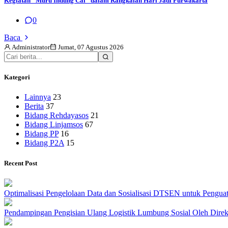
Kegiatan "Muru Indung Cai" dalam Rangkaian Hari Jadi Purwakarta
0
Baca
Administrator
Jumat, 07 Agustus 2026
Kategori
Lainnya
23
Berita
37
Bidang Rehdayasos
21
Bidang Linjamsos
67
Bidang PP
16
Bidang P2A
15
Recent Post
Optimalisasi Pengelolaan Data dan Sosialisasi DTSEN untuk Pengua
Pendampingan Pengisian Ulang Logistik Lumbung Sosial Oleh Dire