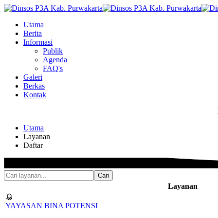
Utama
Berita
Informasi
Publik
Agenda
FAQ's
Galeri
Berkas
Kontak
Utama
Layanan
Daftar
Cari
Layanan
YAYASAN BINA POTENSI