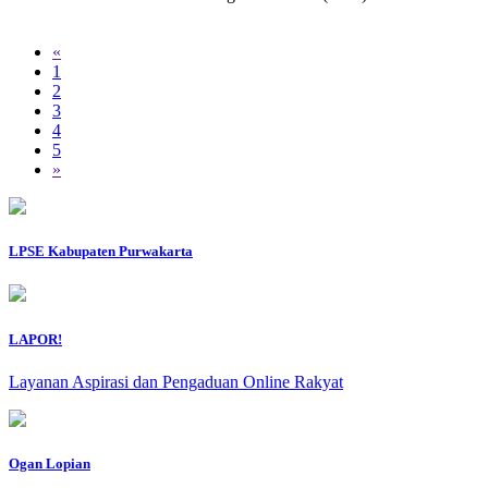
«
1
2
3
4
5
»
LPSE Kabupaten Purwakarta
LAPOR!
Layanan Aspirasi dan Pengaduan Online Rakyat
Ogan Lopian